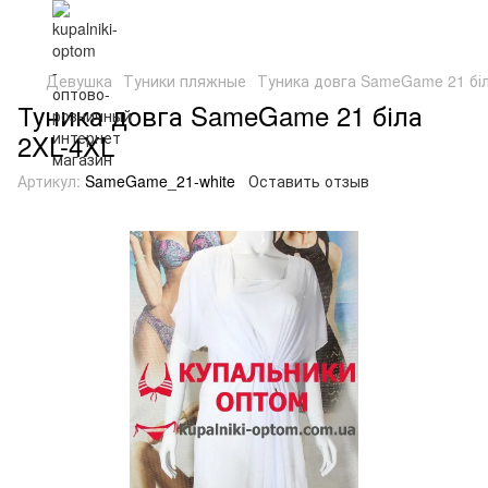
Девушка
Туники пляжные
Туника довга SameGame 21 біл
Туника довга SameGame 21 біла
2XL-4XL
Артикул:
SameGame_21-white
Оставить отзыв