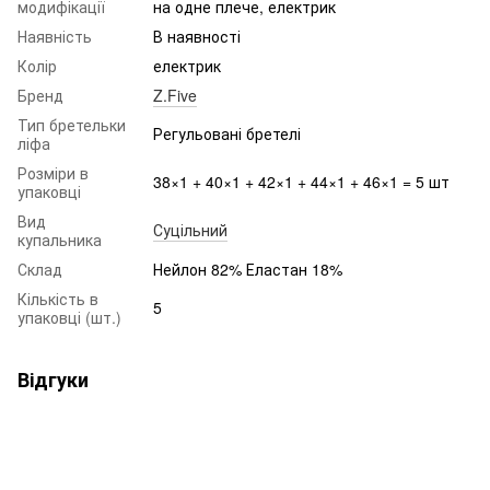
модифікації
на одне плече, електрик
Наявність
В наявності
Колір
електрик
Бренд
Z.Five
Тип бретельки
Регульовані бретелі
ліфа
Розміри в
38×1 + 40×1 + 42×1 + 44×1 + 46×1 = 5 шт
упаковці
Вид
Суцільний
купальника
Склад
Нейлон 82% Еластан 18%
Кількість в
5
упаковці (шт.)
Відгуки