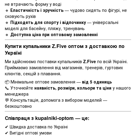
не втрачають форму у воді
🔹
Еластичність і зручність
— чудово сидять по фігурі, не
сковують рухів
🔹
Підходять для спорту і відпочинку
— універсальні
моделі для басейну, пляжу, тренувань
🔹
Доступна ціна при оптовому замовленні
Купити купальники
Z.Five
оптом з доставкою по
Україні
Ми здійснюємо поставки купальників
Z.Five
по всій Україні.
Приймаємо замовлення від магазинів, тренерів, гуртових
клієнтів, секцій з плавання.
📦 Мінімальне оптове замовлення —
від 5 одиниць
📞 Уточнюйте
наявність, розміри, кольори та ціни
у нашого
менеджера
💬 Консультація, допомога з вибором моделей —
безкоштовно
Співпраця з
kupalniki-optom
— це:
✔ Швидка доставка по Україні
✔ Вигідні оптові умови