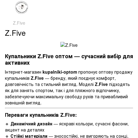
Z.Five
Z.Five
Купальники
Z.Five
оптом — сучасний вибір для
активних
Інтернет-магазин
kupalniki-optom
пропонує оптову продажу
купальників
Z.Five
— бренду, який поєднує комфорт,
довговічність та стильний вигляд. Моделі
Z.Five
підходять
як для занять спортом, так і для пляжного відпочинку,
забезпечуючи максимальну свободу рухів та привабливий
зовнішній вигляд.
Переваги купальників
Z.Five
:
🔹
Динамічний дизайн
— яскраві кольори, сучасні фасони,
акцент на деталях
🔹
Стійкі матеріали
— зносостійкі, не вигоряють на сонці,