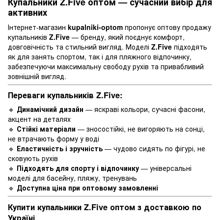
Купальники
Z.Five
оптом — сучасний вибір для
активних
Інтернет-магазин
kupalniki-optom
пропонує оптову продажу
купальників
Z.Five
— бренду, який поєднує комфорт,
довговічність та стильний вигляд. Моделі
Z.Five
підходять
як для занять спортом, так і для пляжного відпочинку,
забезпечуючи максимальну свободу рухів та привабливий
зовнішній вигляд.
Переваги купальників
Z.Five
:
🔹
Динамічний дизайн
— яскраві кольори, сучасні фасони,
акцент на деталях
🔹
Стійкі матеріали
— зносостійкі, не вигоряють на сонці,
не втрачають форму у воді
🔹
Еластичність і зручність
— чудово сидять по фігурі, не
сковують рухів
🔹
Підходять для спорту і відпочинку
— універсальні
моделі для басейну, пляжу, тренувань
🔹
Доступна ціна при оптовому замовленні
Купити купальники
Z.Five
оптом з доставкою по
Україні