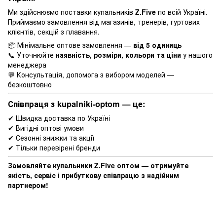
Ми здійснюємо поставки купальників
Z.Five
по всій Україні.
Приймаємо замовлення від магазинів, тренерів, гуртових
клієнтів, секцій з плавання.
📦 Мінімальне оптове замовлення —
від 5 одиниць
📞 Уточнюйте
наявність, розміри, кольори та ціни
у нашого
менеджера
💬 Консультація, допомога з вибором моделей —
безкоштовно
Співпраця з
kupalniki-optom
— це:
✔ Швидка доставка по Україні
✔ Вигідні оптові умови
✔ Сезонні знижки та акції
✔ Тільки перевірені бренди
Замовляйте купальники Z.Five оптом — отримуйте
якість, сервіс і прибуткову співпрацю з надійним
партнером!