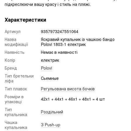
підкреслюючи вашу красу і стиль на пляжі.
Характеристики
Артикул
9357973247551064
Назва
Яскравий купальник із чашкою бандо
модифікації
Polovi 1803-1 електрик
Наявність
Немає в наявності
Колір
електрик
Бренд
Polovi
Тип бретельки
Сьемные
ліфа
Тип плавок
Регульована висота бочків
Розміри в
42x1 + 44x1 + 46x1 + 48x1 = 4 шт
упаковці
Тип
Роздільний
купальника
Чашка
З Push-up
купальника