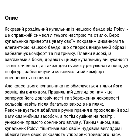
Опис
Яскравий роздільний купальник із чашкою бандо від Polovi -
це справжній символ літнього настрою та стилю. Верх
купальника привертає увагу своїм яскравим дизайном та
елегантною чашкою бандо, що створює вишуканий образ і
забезпечує комфорт та підтримку. Плавки високі, із
зав'язками з боків, додають цьому купальнику вишуканості
та витонченості, а також дають змогу регулювати посадку
по фігурі, забезпечуючи максимальний комфорт і
впевненість на пляжі.
Але краса цього купальника не обмежується тільки його
зовнішнім виглядом. Правильний догляд за ним - це
запорука його довговічності та збереження яскравості
кольорів навіть після багатьох виходів на пляж.
Рекомендується дбайливе ручне прання в прохолодній воді
з м'яким мийним засобом, а потім сушіння на повітрі,
уникаючи прямого сонячного впливу. Таким чином, ваш
купальник Polovi тішитиме вас своїм чудовим виглядом і
зберігатиме свою яскравість упродовж тривалого часу,