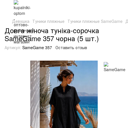
Девушка
Туники пляжные
Туники пляжные SameGame
Д
Довга жіноча туніка-сорочка
SameGame 357 чорна (5 шт.)
Артикул:
SameGame 357
Оставить отзыв