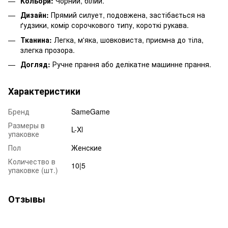
Кольори:
Чорний, білий.
Дизайн:
Прямий силует, подовжена, застібається на
ґудзики, комір сорочкового типу, короткі рукава.
Тканина:
Легка, м'яка, шовковиста, приємна до тіла,
злегка прозора.
Догляд:
Ручне прання або делікатне машинне прання.
Характеристики
Бренд
SameGame
Размеры в
L-Xl
упаковке
Пол
Женские
Количество в
10|5
упаковке (шт.)
Отзывы