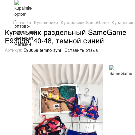
Девушка
Купальники
Купальники SameGame
Купальник 
Купальник раздельный SameGame
E93056, 40-48, темной синий
Артикул:
E93056-temno-syni
Оставить отзыв