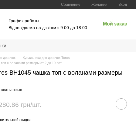
Сравнение
Желания
Вход
График работы:
Мой заказ
Відповідаємо на дзвінки з 9:00 до 18:00
нки
ля девочек
Купальники для девочек Teres
топ c воланами размеры от 2 до 10 лет
eres BH1045 чашка топ c воланами размеры
тавить отзыв
280.86 грн/шт.
пительной скидки