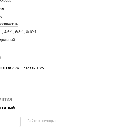
аличии
ал
es
ссические
1, 4/6*1, 6/8*1, 8/10*1
дельный
6
иамид 82% Эластан 18%
антия
нтарий
Войти с помощью