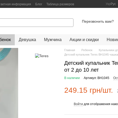
Укр
Рус
тактная информация
Блог
Таблица размеров
Перезвонить вам?
бенок
Девушка
Мужчина
Акции и скидки
Нови
Главная
Ребенок
Купальники д
Детский купальник Teres BH1045 чашка 
Детский купальник T
от 2 до 10 лет
В наличии
Артикул: BH1045
Ос
249.15 грн/шт.
Войти
для отображения нако
%