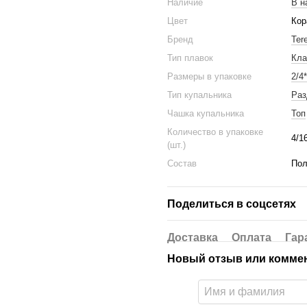
Наличие
В н
Цвет
Кор
Бренд
Ter
Тип плавок
Кла
Размеры в упаковке
2/4*
Тип купальника
Раз
Чашка купальника
Топ
Количество в упаковке
4/1
(шт.)
Состав
Пол
Поделиться в соцсетях
Доставка
Оплата
Гар
Новый отзыв или комме