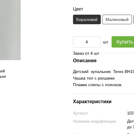
Цвет
Кораловий
Малиновый
Купить
шт.
Заказ от 4 шт.
Описание
Детский купальник Teres BH10
Чашка топ с рюшами
Плавки слипы с пояском.
Характеристики
Артикул
103
Название модификации
Дет
до 