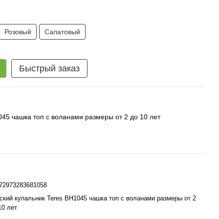
Розовый
Салатовый
Быстрый заказ
45 чашка топ c воланами размеры от 2 до 10 лет
72973283681058
ский купальник Teres BH1045 чашка топ c воланами размеры от 2
10 лет