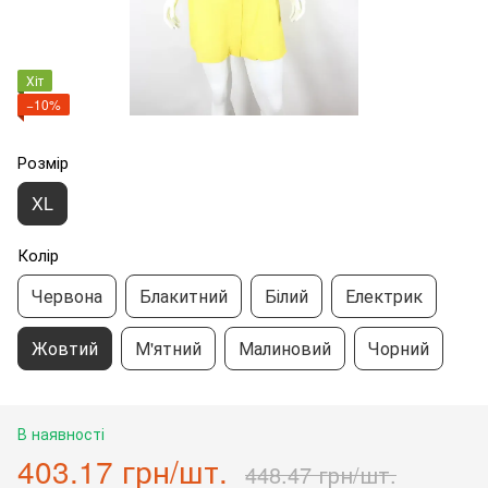
Хіт
−10%
Розмір
XL
Колір
Червона
Блакитний
Білий
Електрик
Жовтий
М'ятний
Малиновий
Чорний
В наявності
403.17 грн/шт.
448.47 грн/шт.