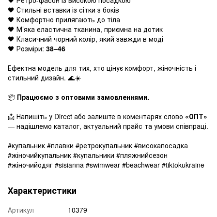
🖤 Стильні вставки із сітки з боків
🖤 Комфортно прилягають до тіла
🖤 М’яка еластична тканина, приємна на дотик
🖤 Класичний чорний колір, який завжди в моді
🖤 Розміри:
38–46
Ефектна модель для тих, хто цінує комфорт, жіночність і
стильний дизайн. 🌊☀️
📦
Працюємо з оптовими замовленнями.
📩 Напишіть у Direct або залиште в коментарях слово
«ОПТ»
— надішлемо каталог, актуальний прайс та умови співпраці.
#купальник #плавки #ретрокупальник #високапосадка
#жіночийкупальник #купальники #пляжнийсезон
#жіночийодяг #sisianna #swimwear #beachwear #tiktokukraine
Характеристики
Артикул
10379