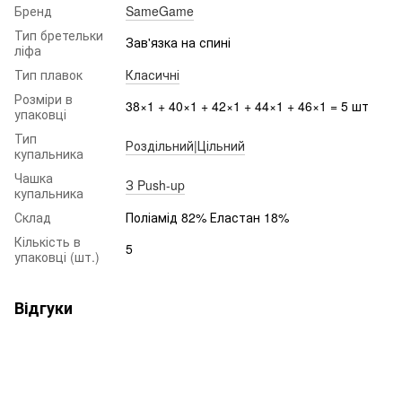
Бренд
SameGame
Тип бретельки
Зав'язка на спині
ліфа
Тип плавок
Класичні
Розміри в
38×1 + 40×1 + 42×1 + 44×1 + 46×1 = 5 шт
упаковці
Тип
Роздільний|Цільний
купальника
Чашка
З Push-up
купальника
Склад
Поліамід 82% Еластан 18%
Кількість в
5
упаковці (шт.)
Відгуки