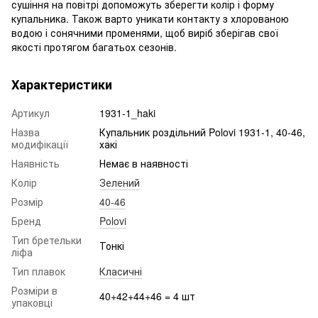
сушіння на повітрі допоможуть зберегти колір і форму
купальника. Також варто уникати контакту з хлорованою
водою і сонячними променями, щоб виріб зберігав свої
якості протягом багатьох сезонів.
Характеристики
Артикул
1931-1_haki
Назва
Купальник роздільний Polovi 1931-1, 40-46,
модифікації
хакі
Наявність
Немає в наявності
Колір
Зелений
Розмір
40-46
Бренд
Polovi
Тип бретельки
Тонкі
ліфа
Тип плавок
Класичні
Розміри в
40+42+44+46 = 4 шт
упаковці