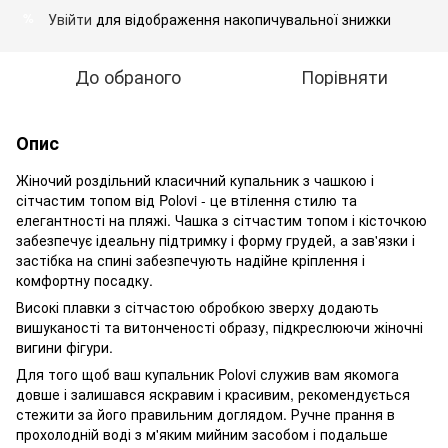
Увійти
для відображення накопичувальної знижки
%
До обраного
Порівняти
Опис
Жіночий роздільний класичний купальник з чашкою і
сітчастим топом від Polovi - це втілення стилю та
елегантності на пляжі. Чашка з сітчастим топом і кісточкою
забезпечує ідеальну підтримку і форму грудей, а зав'язки і
застібка на спині забезпечують надійне кріплення і
комфортну посадку.
Високі плавки з сітчастою обробкою зверху додають
вишуканості та витонченості образу, підкреслюючи жіночні
вигини фігури.
Для того щоб ваш купальник Polovi служив вам якомога
довше і залишався яскравим і красивим, рекомендується
стежити за його правильним доглядом. Ручне прання в
прохолодній воді з м'яким мийним засобом і подальше