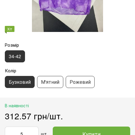
Хіт
Розмір
34-42
Колір
Бузковий
М'ятний
Рожевий
В наявності
312.57 грн/шт.
Купити
шт.