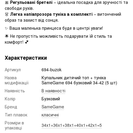
🎀
Регульовані бретелі
– ідеальна посадка для зручності та
свободи рухів.
👗
Легка напівпрозора туніка в комплекті
– витончений
образ та захист від сонця.
✨ Ваша маленька принцеса буде в центрі уваги!
🌟 Не пропустіть можливість подарувати їй стиль та
комфорт! 💕
Характеристики
Артикул
694-buzok
Назва
Купальник дитячий топ + туніка
модифікації
SameGame 694 бузковий 34-42 (5 шт)
Наявність
В наявності
Колір
Бузковий
Бренд
SameGame
Тип плавок
класичні
Розміри в
34x1+36x1+38x1+40x1+42x1=5
упаковці