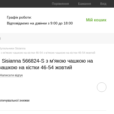
Порівняння
Бажання
Вхід
Графік роботи:
Мій кошик
Відповідаємо на дзвінки з 9:00 до 18:00
и
Купальники Sisianna
 з м'якою чашкою на кістки 46-54 з м'якою чашкою на кістки 46-54 жовтий
 Sisianna 566824-S з м'якою чашкою на
 чашкою на кістки 46-54 жовтий
Написати відгук
опичувальної знижки