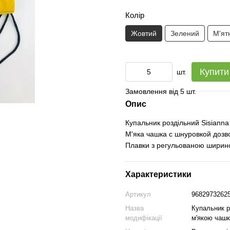
Колір
Жовтий
Зелений
М'ят
Купити
шт.
Замовлення від 5 шт.
Опис
Купальник роздільний Sisianna
М'яка чашка с шнуровкой дозв
Плавки з регульованою ширино
Характеристики
Артикул
9682973262
Назва
Купальник р
модифікації
м'якою чашк