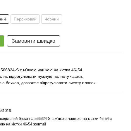
ний
Персиковий
Чорний
Замовити швидко
 566824-S c м'якою чашкою на кістки 46-54
оляє відрегулювати нужную полноту чашки.
ю бочков, дозволяє відрегулювати висоту плавок.
531016
оздільний Sisianna 566824-S з м'якою чашкою на кістки 46-54 з
ою на кістки 46-54 жовтий