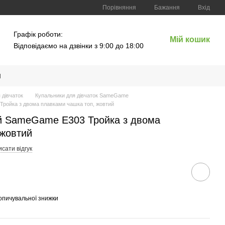
Порівняння
Бажання
Вхід
Графік роботи:
Мій кошик
Відповідаємо на дзвінки з 9:00 до 18:00
и
 дівчаток
Купальники для дівчаток SameGame
Тройка з двома плавками чашка топ, жовтий
ий SameGame E303 Тройка з двома
 жовтий
сати відгук
опичувальної знижки