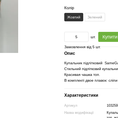
Колір
Жовтий
Зелений
Купити
шт.
Замовлення від 5 шт.
Опис
Купальник підлітковий SameG
Стильний підлітковий купальни
Красивая чашка топ.
В комплекті двое плавок: сліпи
Характеристики
Артикул
103259
Назва модифікації
Купаль
топ, ж