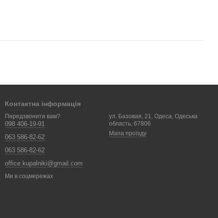
Контактна інформація
ул. Базовая, 21, Одеса, Одеська
Передзвонити вам?
область, 67806
098 406-19-91
Мапа проїзду
063 586-82-62
063 586-82-62
office.kupalniki@gmail.com
Ми в соцмережах