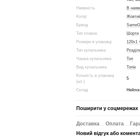
Наявність
В наяв
Колір
Жовти
Бренд
Same
Тип плавок
Шорти +
Розміри в упаковці
120x1 
Тип купальника
Розділ
Чашка купальника
Топ
Вид купальника
Топік
Кількість в упаковці
5
(шт.)
Склад
Нейло
Поширити у соцмережах
Доставка
Оплата
Гар
Новий відгук або комент