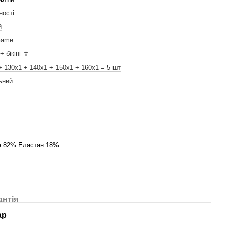
ності
й
Game
 бікіні 👙
+ 130x1 + 140x1 + 150x1 + 160x1 = 5 шт
ьний
н 82% Еластан 18%
антія
ар