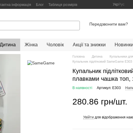
Укр
Рус
тактна інформація
Блог
Таблиця розмірів
Передзвонити вам?
Дитина
Жінка
Чоловік
Акції та знижки
Новинк
Головна
Дитина
Купальники для
Купальник підлітковий SameGame E303 
Купальник підлітков
плавками чашка топ,
В наявності
Артикул: E303
Напи
280.86 грн/шт.
Увійти
для відображення нак
%