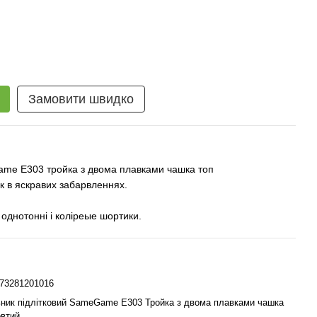
Замовити швидко
ame E303 тройка з двома плавками чашка топ
к в яскравих забарвленнях.
 однотонні і коліреые шортики.
73281201016
ник підлітковий SameGame E303 Тройка з двома плавками чашка
овтий