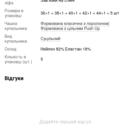
ліфа
Розміри в
36×1 + 38×1 + 40×1 + 42×1 + 44×1 = 5 шт
упаковці
Чашка
Формована класична з поролоном|
купальника
Формована з цільним Push Up
Вид
Суцільний
купальника
Склад
Нейлон 82% Еластан 18%
Кількість в
5
упаковці (шт.)
Відгуки
Додайте перший відгук