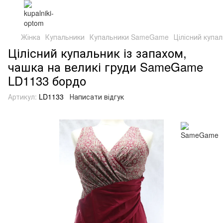
Жінка
Купальники
Купальники SameGame
Цілісний купа
Цілісний купальник із запахом,
чашка на великі груди SameGame
LD1133 бордо
Артикул:
LD1133
Написати відгук