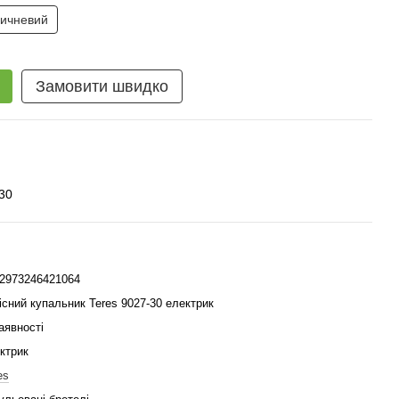
ичневий
Замовити швидко
30
2973246421064
існий купальник Teres 9027-30 електрик
аявності
ктрик
es