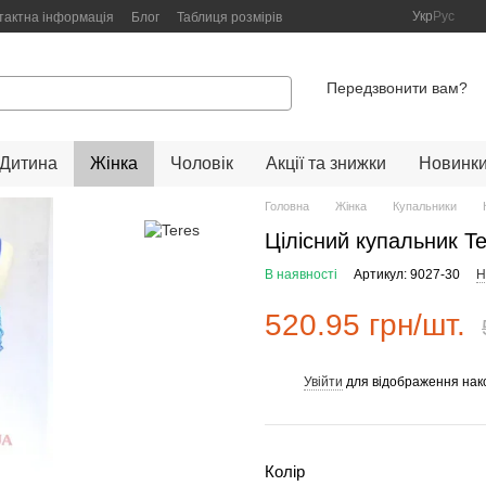
Укр
Рус
тактна інформація
Блог
Таблиця розмірів
Передзвонити вам?
Дитина
Жінка
Чоловік
Акції та знижки
Новинк
Головна
Жінка
Купальники
Цілісний купальник T
В наявності
Артикул: 9027-30
Н
520.95 грн/шт.
Увійти
для відображення нак
%
Колір