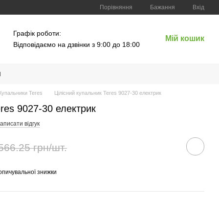
Порівняння
Бажання
Вхід
Графік роботи:
Мій кошик
Відповідаємо на дзвінки з 9:00 до 18:00
и
Купальники Teres
Цілісний купальник Teres 9027-30 електрик
eres 9027-30 електрик
аписати відгук
566.25 грн/шт.
опичувальної знижки