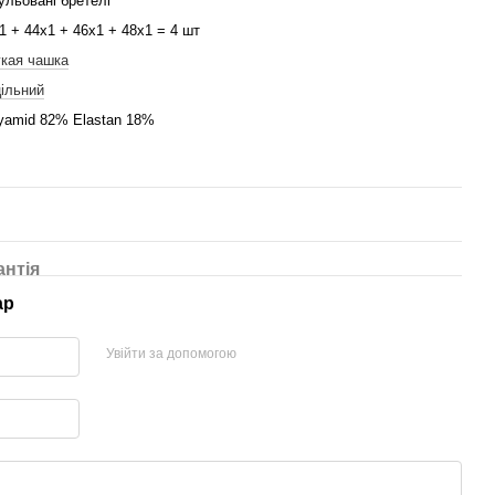
ульовані бретелі
1 + 44x1 + 46x1 + 48x1 = 4 шт
кая чашка
ільний
yamid 82% Elastan 18%
антія
ар
Увійти за допомогою