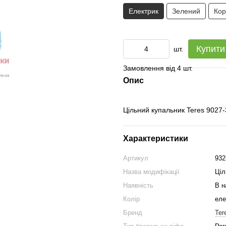
Електрик
Зелений
Кор
Купити
шт.
Замовлення від 4 шт.
Опис
Цільний купальник Teres 9027-
Характеристики
Артикул
932
Назва модифікації
Ціл
Наявність
В н
Колір
еле
Бренд
Ter