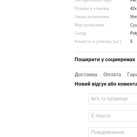
Тип бретельки ліфа
Рег
Розміри в упаковці
42x
Чашка купальника
Мяг
Вид купальника
Суц
Склад
Pol
Кількість в упаковці (шт.)
5
Поширити у соцмережах
Доставка
Оплата
Гар
Новий відгук або комент